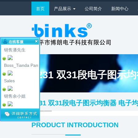
首页
产品展示
公司简介
新闻中心
在线客服
销售潘先生
Boss_Tianda Pan
1231 双31段电子图示
Sales
销售余小姐
1231 双31段电子图示均衡器 电子
PRODUCT INTRODUCTION