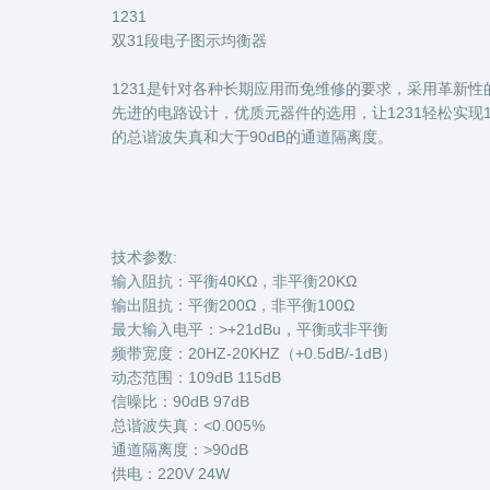
1231
双31段电子图示均衡器
1231是针对各种长期应用而免维修的要求，采用革新性
先进的电路设计，优质元器件的选用，让1231轻松实现10H
的总谐波失真和大于90dB的通道隔离度。
技术参数:
输入阻抗：平衡40KΩ，非平衡20KΩ
输出阻抗：平衡200Ω，非平衡100Ω
最大输入电平：>+21dBu，平衡或非平衡
频带宽度：20HZ-20KHZ（+0.5dB/-1dB）
动态范围：109dB 115dB
信噪比：90dB 97dB
总谐波失真：<0.005%
通道隔离度：>90dB
供电：220V 24W